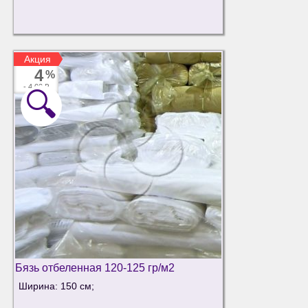
Акция
Акция
4
%
-
4.00 ₽
🔍
Бязь отбеленная 120-125 гр/м2
Ширина: 150 см;