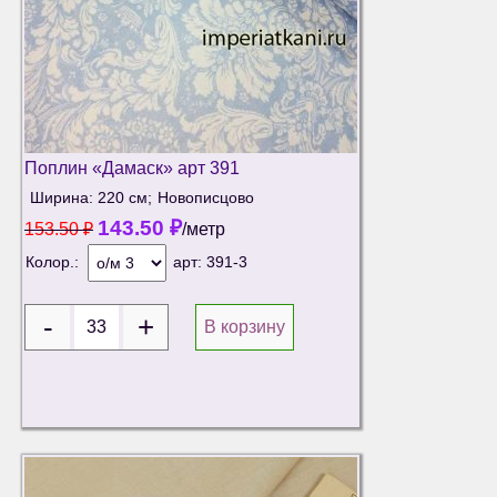
Поплин «Дамаск» арт 391
Ширина: 220 см;
Новописцово
143.50
₽
153.50
₽
/метр
Колор.:
арт:
391-3
В корзину