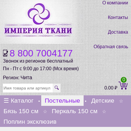
О компании
Контакты
Доставка
Обратная связь
8 800 7004177
Звонок из регионов бесплатный
Пн - Пт с 9:00 до 17:00 (Мск время)
Чита
Регион:
0
🔍
0.00
₽
☰
Каталог
Постельные
Детские
•
•
☆
Бязь 150 см
Перкаль 150 см
☆
☆
Поплин эксклюзив