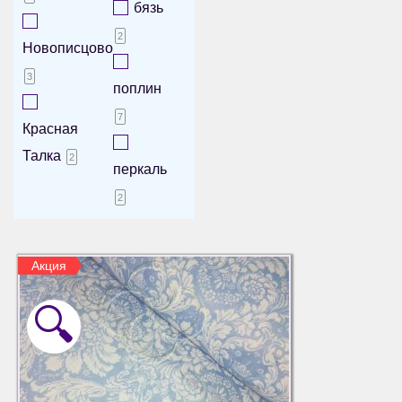
бязь
2
Новописцово
3
поплин
7
Красная
Талка
2
перкаль
2
Акция
🔍