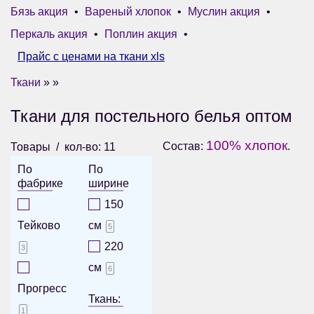
Бязь акция
•
Вареный хлопок
•
Муслин акция
•
Перкаль акция
•
Поплин акция
•
Прайс с ценами на ткани xls
Ткани
» »
Ткани для постельного белья оптом
100% хлопок
Состав:
.
Товары
кол-во: 11
По
По
фабрике
ширине
150
Тейково
см
5
220
3
см
6
Прогресс
Ткань:
1