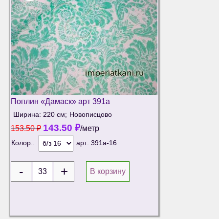
Поплин «Дамаск» арт 391а
Ширина: 220 см;
Новописцово
143.50
₽
153.50
₽
/метр
Колор.:
арт:
391а-16
В корзину