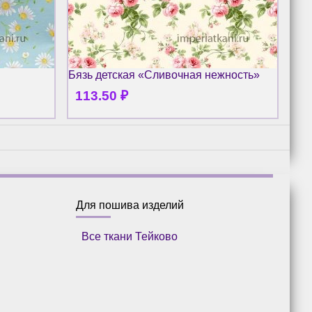
Бязь детская «Сливочная нежность»
Бяз
113.50
₽
1
Для пошива изделий
Все ткани Тейково