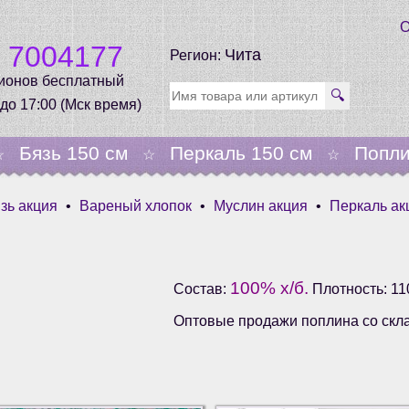
О
0 7004177
Чита
Регион:
гионов бесплатный
🔍
 до 17:00 (Мск время)
Бязь 150 см
Перкаль 150 см
Попли
☆
☆
☆
зь акция
•
Вареный хлопок
•
Муслин акция
•
Перкаль ак
100% х/б.
Состав:
Плотность: 110
Оптовые продажи поплина со скл