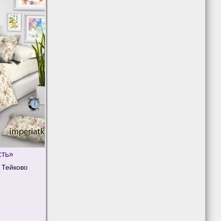
сть»
Тейково