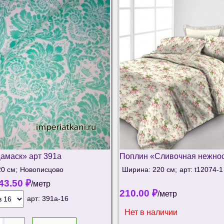
амаск» арт 391а
Поплин «Сливочная нежно
0 см;
Новописцово
Ширина: 220 см;
арт: t12074-1
43.50
₽
/метр
210.00
₽
/метр
арт:
391а-16
Нет в наличии