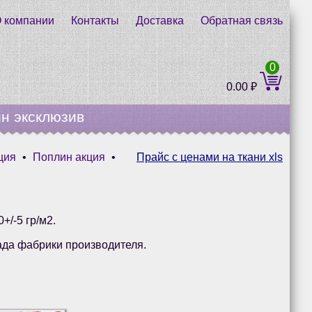
 компании
Контакты
Доставка
Обратная связь
0
0.00
₽
н эксклюзив
ция
•
Поплин акция
•
Прайс с ценами на ткани xls
+/-5 гр/м2.
ада фабрики производителя.