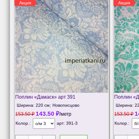
Акция
Акция
Поплин «Дамаск» арт 391
Поплин «Д
Ширина: 220 см;
Новописцово
Ширина: 22
143.50
₽
1
153.50
₽
/метр
153.50
₽
Колор.:
арт:
391-3
Колор.: