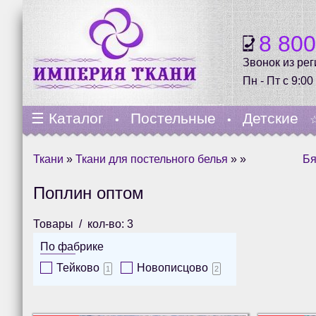
8 80
Звонок из ре
Пн - Пт с 9:00
☰
Каталог
Постельные
Детские
•
•
Ткани
»
Ткани для постельного белья
» »
Бя
Поплин оптом
Товары
кол-во: 3
По фабрике
Тейково
Новописцово
1
2