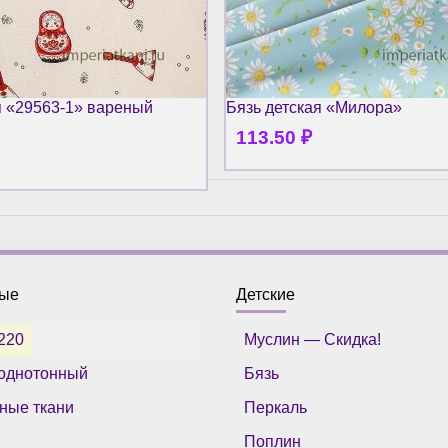
я «29563-1» вареный
Бязь детская «Милора»
113.50
₽
ные
Детские
220
Муслин — Скидка!
однотонный
Бязь
ные ткани
Перкаль
Поплин