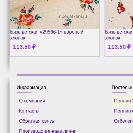
Бязь детская «29566-1» вареный
Бязь детска
хлопок
хлопок
113.50
₽
113.50
₽
Информация
Постель
О компании
Поплин 
Контакты
Поплин 
Обратная связь
Отбелен
Производственные линии