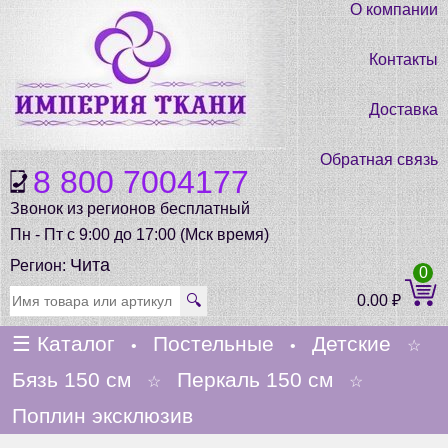
О компании
Контакты
Доставка
Обратная связь
8 800 7004177
Звонок из регионов бесплатный
Пн - Пт с 9:00 до 17:00 (Мск время)
Чита
Регион:
0
🔍
0.00
₽
☰
Каталог
Постельные
Детские
•
•
☆
Бязь 150 см
Перкаль 150 см
☆
☆
Поплин эксклюзив