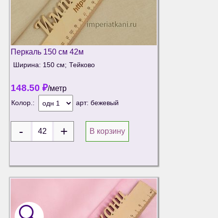
Перкаль 150 см 42м
Ширина: 150 см;
Тейково
148.50
₽
/метр
Колор.:
арт:
бежевый
В корзину
🔍