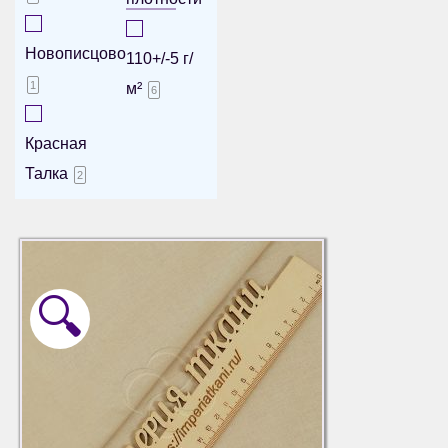
Новописцово
110+/-5 г/
1
м²
6
Красная
Талка
2
🔍