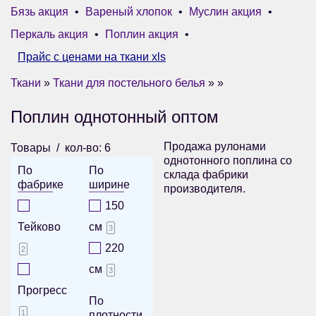
Бязь акция
•
Вареный хлопок
•
Муслин акция
•
Перкаль акция
•
Поплин акция
•
Прайс с ценами на ткани xls
Ткани
»
Ткани для постельного белья
» »
Поплин однотонный оптом
Продажа рулонами
Товары
кол-во: 6
однотонного поплина со
По
По
склада фабрики
фабрике
ширине
производителя.
150
Тейково
см
3
220
2
см
3
Прогресс
По
1
плотности