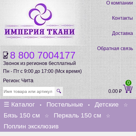
О компании
Контакты
Доставка
Обратная связь
8 800 7004177
Звонок из регионов бесплатный
Пн - Пт с 9:00 до 17:00 (Мск время)
Чита
Регион:
0
🔍
0.00
₽
☰
Каталог
Постельные
Детские
•
•
☆
Бязь 150 см
Перкаль 150 см
☆
☆
Поплин эксклюзив