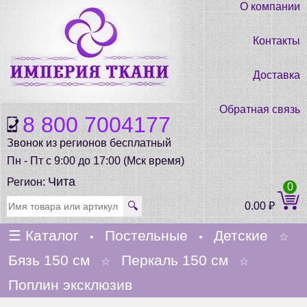
О компании
Контакты
Доставка
Обратная связь
8 800 7004177
Звонок из регионов бесплатный
Пн - Пт с 9:00 до 17:00 (Мск время)
Чита
Регион:
0
🔍
0.00
₽
☰
Каталог
Постельные
Детские
•
•
☆
Бязь 150 см
Перкаль 150 см
☆
☆
Поплин эксклюзив