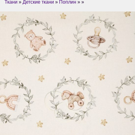
Ткани
»
Детские ткани
»
Поплин
» »