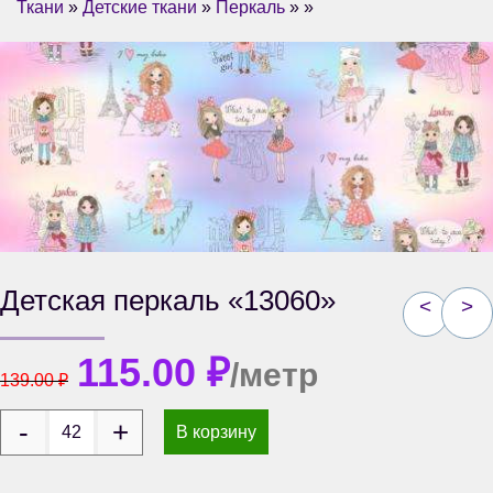
Ткани
»
Детские ткани
»
Перкаль
» »
Детская перкаль «13060»
<
>
115.00
₽
/метр
139.00
₽
В корзину