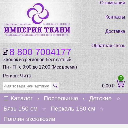
О компании
Контакты
Доставка
Обратная связь
8 800 7004177
Звонок из регионов бесплатный
Пн - Пт с 9:00 до 17:00 (Мск время)
Чита
Регион:
0
🔍
0.00
₽
☰
Каталог
Постельные
Детские
•
•
☆
Бязь 150 см
Перкаль 150 см
☆
☆
Поплин эксклюзив