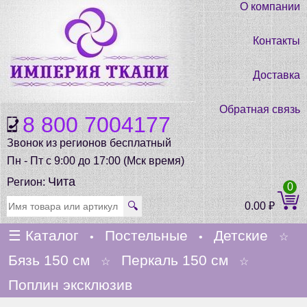
О компании
Контакты
Доставка
Обратная связь
8 800 7004177
Звонок из регионов бесплатный
Пн - Пт с 9:00 до 17:00 (Мск время)
Чита
Регион:
0
🔍
0.00
₽
☰
Каталог
Постельные
Детские
•
•
☆
Бязь 150 см
Перкаль 150 см
☆
☆
Поплин эксклюзив