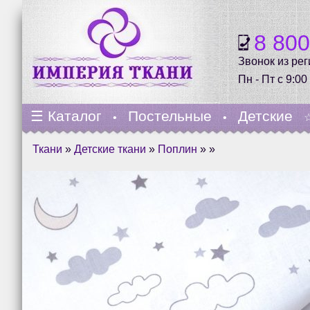
8 80
Звонок из ре
Пн - Пт с 9:00
☰
Каталог
Постельные
Детские
•
•
Ткани
»
Детские ткани
»
Поплин
» »