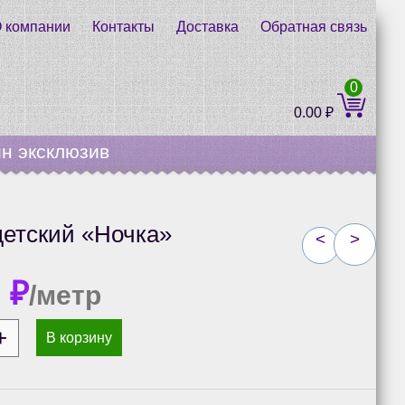
 компании
Контакты
Доставка
Обратная связь
0
0.00
₽
н эксклюзив
етский «Ночка»
<
>
0
₽
/метр
В корзину