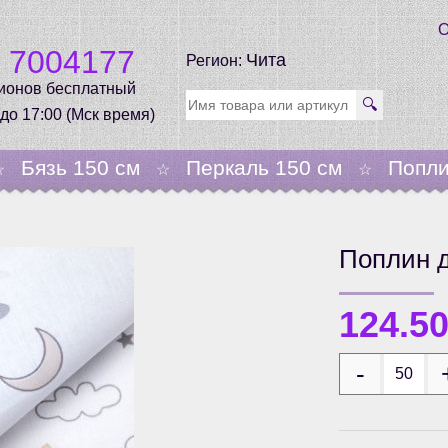
О
0 7004177
Чита
Регион:
гионов бесплатный
🔍
 до 17:00 (Мск время)
Бязь 150 см
Перкаль 150 см
Попли
☆
☆
☆
Поплин д
124.5