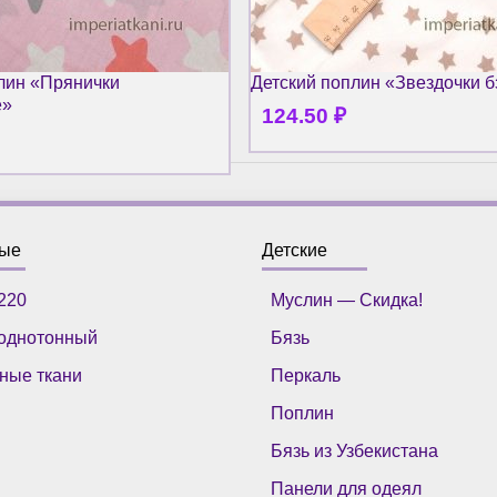
лин «Прянички
Детский поплин «Звездочки б
е»
124.50
₽
ные
Детские
220
Муслин — Скидка!
однотонный
Бязь
ные ткани
Перкаль
Поплин
Бязь из Узбекистана
Панели для одеял