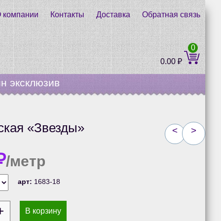
 компании
Контакты
Доставка
Обратная связь
0
0.00
₽
н эксклюзив
ская «Звезды»
<
>
₽
/метр
арт:
1683-18
В корзину