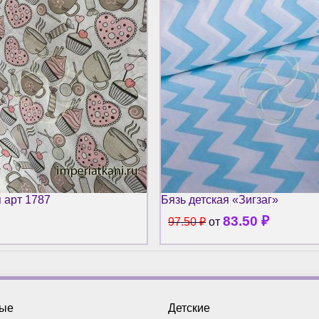
я арт 1787
Бязь детская «Зигзаг»
83.50
₽
97.50
₽
от
ные
Детские