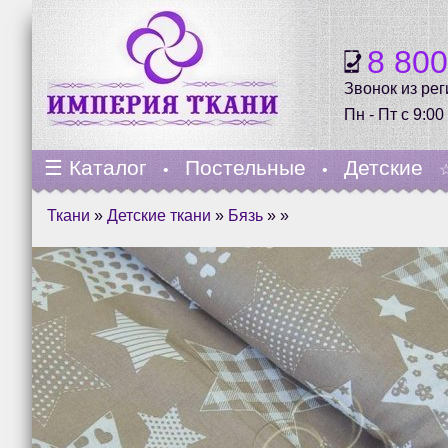
8 80
Звонок из ре
Пн - Пт с 9:00
☰
Каталог
Постельные
Детские
•
•
Ткани
»
Детские ткани
»
Бязь
» »