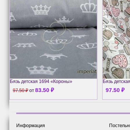
Бязь детская 1694 «Короны»
Бязь детска
83.50
₽
97.50
₽
97.50
₽
от
Информация
Постель