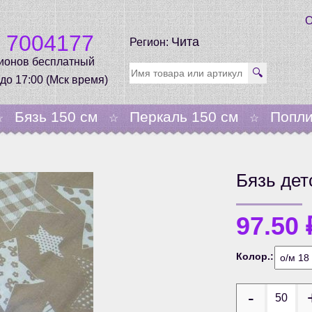
О
0 7004177
Чита
Регион:
гионов бесплатный
🔍
 до 17:00 (Мск время)
Бязь 150 см
Перкаль 150 см
Попли
☆
☆
☆
Бязь дет
97.50
Колор.: