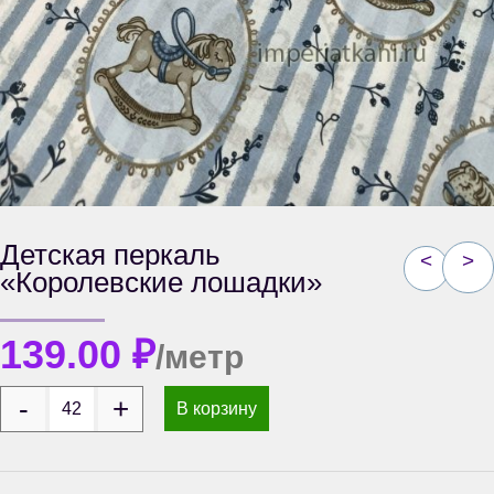
Детская перкаль
<
>
«Королевские лошадки»
139.00
₽
/метр
В корзину