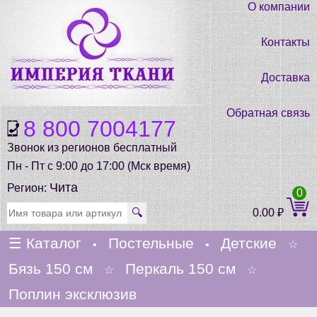
О компании
Контакты
Доставка
Обратная связь
8 800 7004177
Звонок из регионов бесплатный
Пн - Пт с 9:00 до 17:00 (Мск время)
Чита
Регион:
0
🔍
0.00
₽
☰
Каталог
Постельные
Детские
•
•
☆
Бязь 150 см
Перкаль 150 см
☆
☆
Поплин эксклюзив