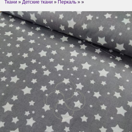
Ткани
»
Детские ткани
»
Перкаль
» »