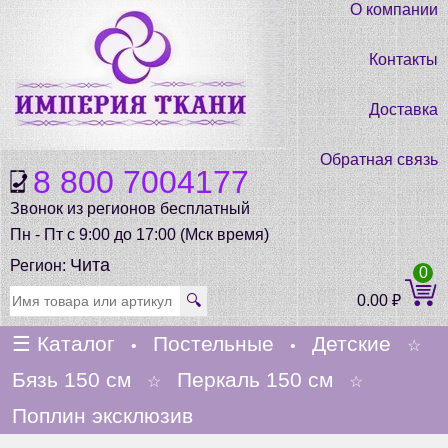
О компании
Контакты
Доставка
Обратная связь
8 800 7004177
Звонок из регионов бесплатный
Пн - Пт с 9:00 до 17:00 (Мск время)
Чита
Регион:
0
🔍
0.00
₽
☰
Каталог
Постельные
Детские
•
•
☆
Бязь 150 см
Перкаль 150 см
☆
☆
Поплин эксклюзив