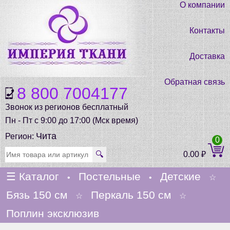
О компании
Контакты
Доставка
Обратная связь
8 800 7004177
Звонок из регионов бесплатный
Пн - Пт с 9:00 до 17:00 (Мск время)
Чита
Регион:
0
🔍
0.00
₽
☰
Каталог
Постельные
Детские
•
•
☆
Бязь 150 см
Перкаль 150 см
☆
☆
Поплин эксклюзив