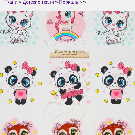
Ткани
»
Детские ткани
»
Перкаль
» »